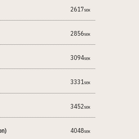
2617
SEK
2856
SEK
3094
SEK
3331
SEK
3452
SEK
on)
4048
SEK