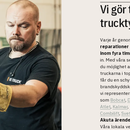
Vi gör
truckt
Varje år geno
reparationer
inom fyra ti
in. Med våra se
du möjlighet a
truckarna i to
får du en schy
brandskyddskon
vi representer
som
Bobcat
,
D
Atlet
,
Kalmar
,
Combilift
,
Sve
Akuta ärend
Våra lokala ve