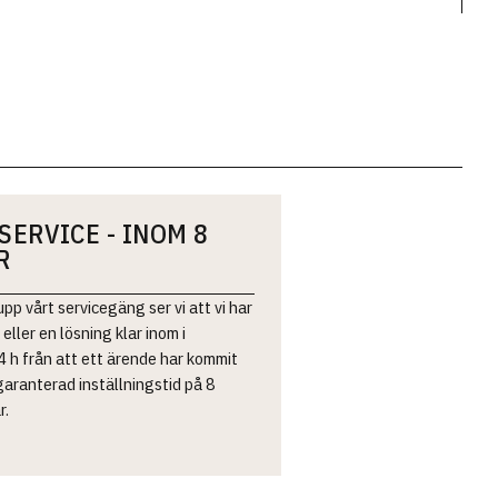
SERVICE - INOM 8
R
 upp vårt servicegäng ser vi att vi har
 eller en lösning klar inom i
 h från att ett ärende har kommit
 garanterad inställningstid på 8
r.