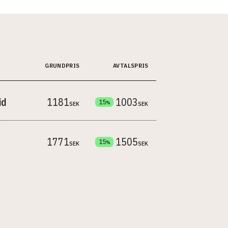
GRUNDPRIS
AVTALSPRIS
id
1181
1003
15
%
SEK
SEK
1771
1505
15
%
SEK
SEK