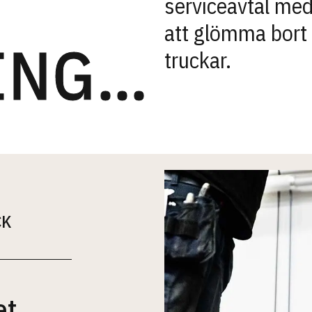
serviceavtal med
att glömma bort a
BINDNINGSTID
truckar.
CK
et