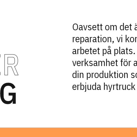
Oavsett om det ä
reparation, vi ko
arbetet på plats.
ER
verksamhet för a
din produktion s
IG
erbjuda hyrtruck 