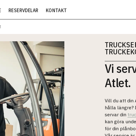
E
RESERVDELAR
KONTAKT
E
TRUCKSE
TRUCKEK
Vi ser
Atlet.
Vill du att din
hålla längre? 
servar din
truc
kan göra unde
för din plånbo
Vår service är