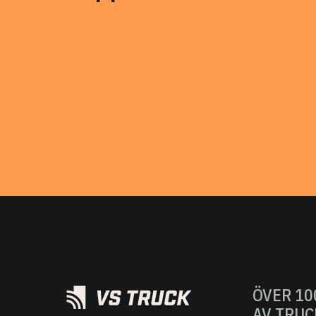
ÖVER 10
AV TRUC