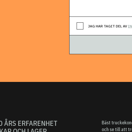
JAG HAR TAGIT DEL AV
I
0 ÅRS ERFARENHET
Bäst truckekono
och se till att
KAR OCH LAGER.