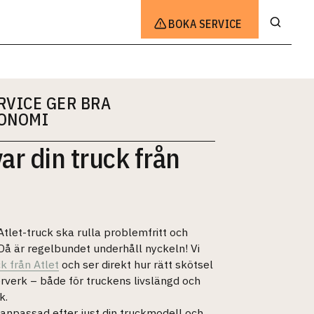
BOKA SERVICE
RVICE GER BRA
ONOMI
var din truck från
 Atlet-truck ska rulla problemfritt och
Då är regelbundet underhåll nyckeln! Vi
k från Atlet
och ser direkt hur rätt skötsel
rverk – både för truckens livslängd och
k.
 anpassad efter just din truckmodell och