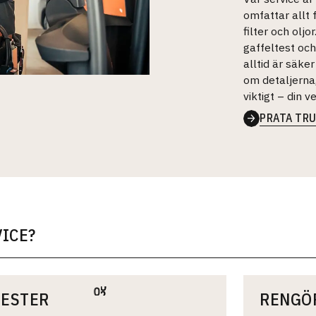
omfattar allt f
filter och oljo
gaffeltest och
alltid är säke
om detaljerna
viktigt – din 
PRATA TRU
ICE?
TESTER
RENGÖ