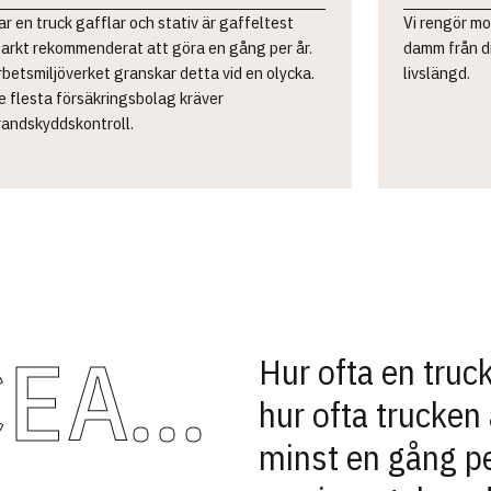
ar en truck gafflar och stativ är gaffeltest
Vi rengör mo
tarkt rekommenderat att göra en gång per år.
damm från di
rbetsmiljöverket granskar detta vid en olycka.
livslängd.
e flesta försäkringsbolag kräver
randskyddskontroll.
SERVICEAVTAL
Hur ofta en truc
hur ofta trucke
minst en gång pe