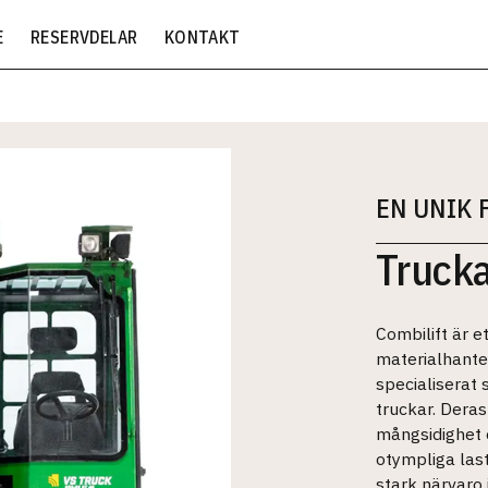
E
RESERVDELAR
KONTAKT
EN UNIK
Trucka
Combilift är e
materialhanter
specialiserat
truckar. Deras
mångsidighet 
otympliga last
stark närvaro 