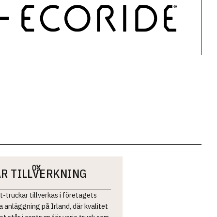
R TILLVERKNING
t-truckar tillverkas i företagets
anläggning på Irland, där kvalitet
et står i centrum för varje truck som