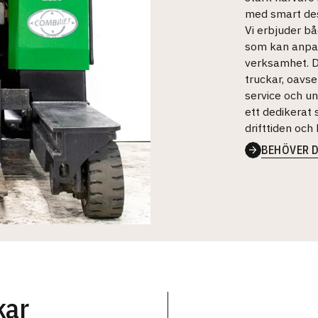
med smart des
Vi erbjuder b
som kan anpas
verksamhet. De
truckar, oavse
service och un
ett dedikerat 
drifttiden och 
BEHÖVER D
kar