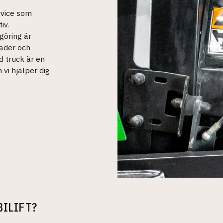
ervice som
iv.
göring är
nader och
d truck är en
vi hjälper dig
ILIFT?