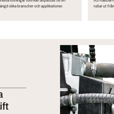
ängd olika branscher och applikationer.
rullar ut frå
a
ift