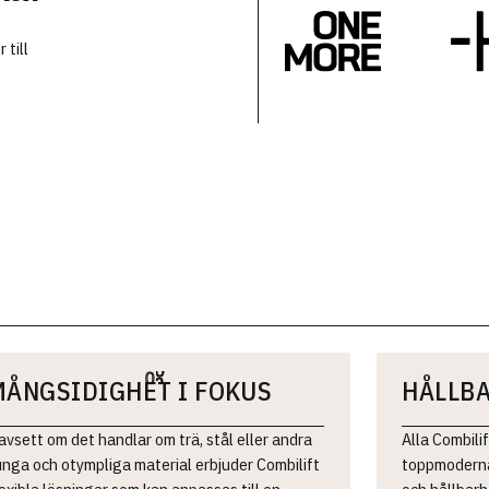
 till
MÅNGSIDIGHET I FOKUS
HÅLLBA
avsett om det handlar om trä, stål eller andra
Alla Combilif
unga och otympliga material erbjuder Combilift
toppmoderna 
lexibla lösningar som kan anpassas till en
och hållbarh