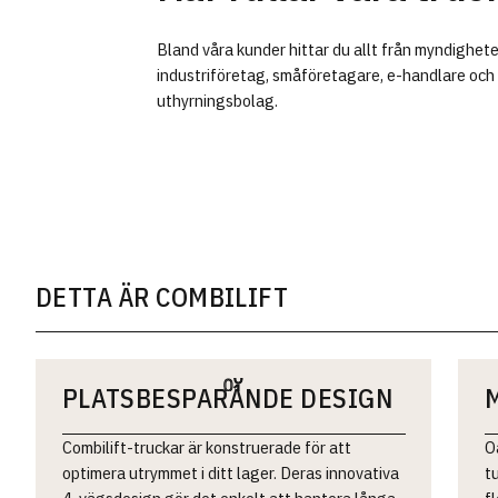
Bland våra kunder hittar du allt från myndigheter
industriföretag, småföretagare, e-handlare och
uthyrningsbolag.
DETTA ÄR COMBILIFT
PLATSBESPARANDE DESIGN
Combilift-truckar är konstruerade för att
O
optimera utrymmet i ditt lager. Deras innovativa
t
4-vägsdesign gör det enkelt att hantera långa
f