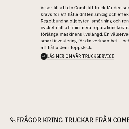
Vi ser till att din Combilift truck får den s
krävs för att hålla driften smidig och effekt
Regelbundna oljebyten, smörjning och ren
nyckeln till att minimera reparationskost
förlänga maskinens livslängd. En välserva
smart investering för din verksamhet – och 
att hålla den i toppskick.
LÄS MER OM VÅR TRUCKSERVICE
FRÅGOR KRING TRUCKAR FRÅN COMB