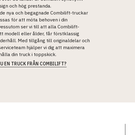
ign och hög prestanda.
åde nya och begagnade Combilift-truckar
sas för att möta behoven i din
ssutom ser vi till att alla Combilift-
tt modell eller ålder, får förstklassig
derhåll. Med tillgång till originaldelar och
serviceteam hjälper vi dig att maximera
hålla din truck i toppskick.
U EN TRUCK FRÅN COMBILIFT?