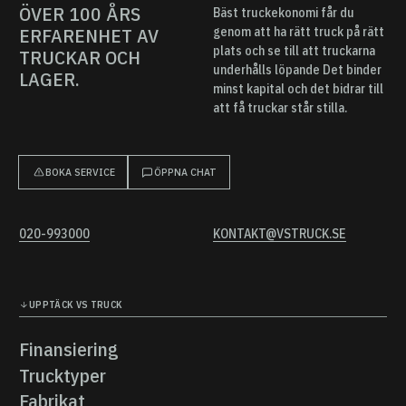
ÖVER 100 ÅRS
Bäst truckekonomi får du
ERFARENHET AV
genom att ha rätt truck på rätt
plats och se till att truckarna
TRUCKAR OCH
underhålls löpande Det binder
LAGER.
minst kapital och det bidrar till
att få truckar står stilla.
BOKA SERVICE
ÖPPNA CHAT
020-993000
KONTAKT@VSTRUCK.SE
UPPTÄCK VS TRUCK
Finansiering
Finansiering
Trucktyper
Trucktyper
Fabrikat