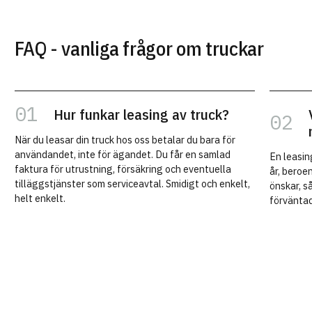
FAQ - vanliga frågor om truckar
Hur funkar leasing av truck?
När du leasar din truck hos oss betalar du bara för
användandet, inte för ägandet. Du får en samlad
En leasin
faktura för utrustning, försäkring och eventuella
år, beroe
tilläggstjänster som serviceavtal. Smidigt och enkelt,
önskar, så
helt enkelt.
förvänta