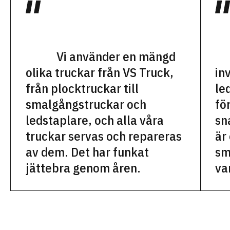
Vi använder en mängd
olika truckar från VS Truck,
in
från plocktruckar till
le
smalgångstruckar och
fö
ledstaplare, och alla våra
sn
truckar servas och repareras
är
av dem. Det har funkat
sm
jättebra genom åren.
va