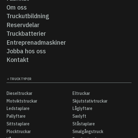
Fabrikat
Om oss
Om oss
Truckutbildning
Truckutbildning
Reservdelar
Reservdelar
Truckbatterier
Truckbatterier
Entreprenadmaskiner
Entreprenadmaskiner
Jobba hos oss
Jobba hos oss
Kontakt
Kontakt
TRUCKTYPER
Dieseltruckar
Eltruckar
Dieseltruckar
Eltruckar
Motviktstruckar
Skjutstativtruckar
Motviktstruckar
Skjutstativtruckar
Ledstaplare
Låglyftare
Ledstaplare
Låglyftare
Pallyftare
Saxlyft
Pallyftare
Saxlyft
Sittstaplare
Ståstaplare
Sittstaplare
Ståstaplare
Plocktruckar
Smalgångstruck