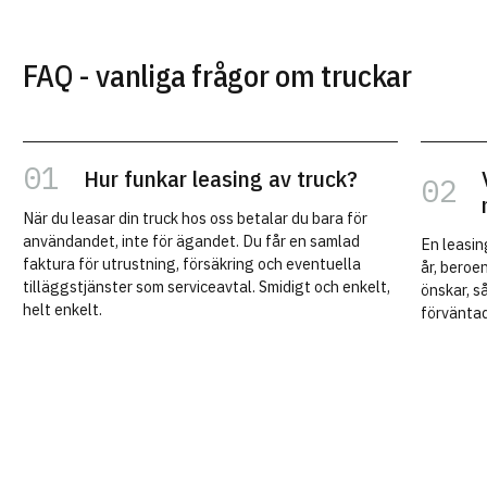
FAQ - vanliga frågor om truckar
Hur funkar leasing av truck?
När du leasar din truck hos oss betalar du bara för
användandet, inte för ägandet. Du får en samlad
En leasin
faktura för utrustning, försäkring och eventuella
år, beroe
tilläggstjänster som serviceavtal. Smidigt och enkelt,
önskar, så
helt enkelt.
förvänta