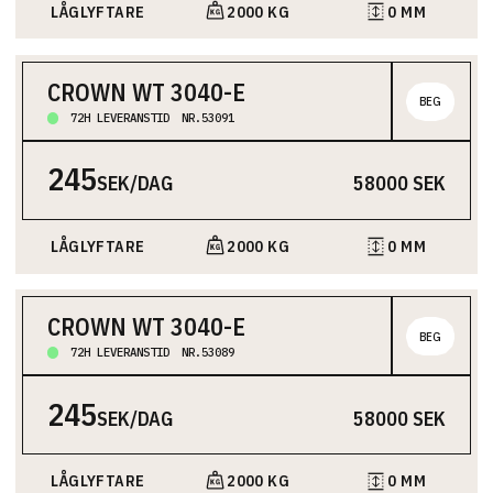
LÅGLYFTARE
2000 KG
0 MM
CROWN WT 3040-E
BEG
72H LEVERANSTID
NR.53091
Låglyftare är idealiska för snabb och enkel transport av
varor på golvnivå. De är smidiga i lager, butiker och trånga
245
utrymmen. Eldrivna modeller klarar uppförsbackar och
SEK/DAG
58000 SEK
lutningar utan problem.
Truckens maximala lyftkapacitet.
Truckens lyfthöjd.
LÅGLYFTARE
2000 KG
0 MM
CROWN WT 3040-E
BEG
72H LEVERANSTID
NR.53089
Låglyftare är idealiska för snabb och enkel transport av
varor på golvnivå. De är smidiga i lager, butiker och trånga
245
utrymmen. Eldrivna modeller klarar uppförsbackar och
SEK/DAG
58000 SEK
lutningar utan problem.
Truckens maximala lyftkapacitet.
Truckens lyfthöjd.
LÅGLYFTARE
2000 KG
0 MM