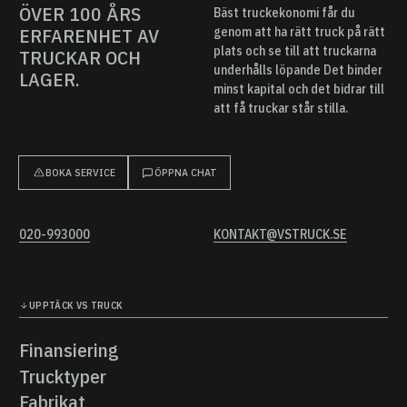
ÖVER 100 ÅRS
Bäst truckekonomi får du
ERFARENHET AV
genom att ha rätt truck på rätt
plats och se till att truckarna
TRUCKAR OCH
underhålls löpande Det binder
LAGER.
minst kapital och det bidrar till
att få truckar står stilla.
BOKA SERVICE
ÖPPNA CHAT
020-993000
KONTAKT@VSTRUCK.SE
UPPTÄCK VS TRUCK
Finansiering
Finansiering
Trucktyper
Trucktyper
Fabrikat