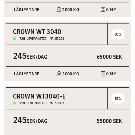
LÅGLYFTARE
2000 KG
0 MM
CROWN WT 3040
BEG
72H LEVERANSTID
NR.53173
Låglyftare är idealiska för snabb och enkel transport av
varor på golvnivå. De är smidiga i lager, butiker och trånga
245
utrymmen. Eldrivna modeller klarar uppförsbackar och
SEK/DAG
65000 SEK
lutningar utan problem.
Truckens maximala lyftkapacitet.
Truckens lyfthöjd.
LÅGLYFTARE
2000 KG
0 MM
CROWN WT3040-E
BEG
72H LEVERANSTID
NR.53093
Låglyftare är idealiska för snabb och enkel transport av
varor på golvnivå. De är smidiga i lager, butiker och trånga
245
utrymmen. Eldrivna modeller klarar uppförsbackar och
SEK/DAG
55000 SEK
lutningar utan problem.
Truckens maximala lyftkapacitet.
Truckens lyfthöjd.