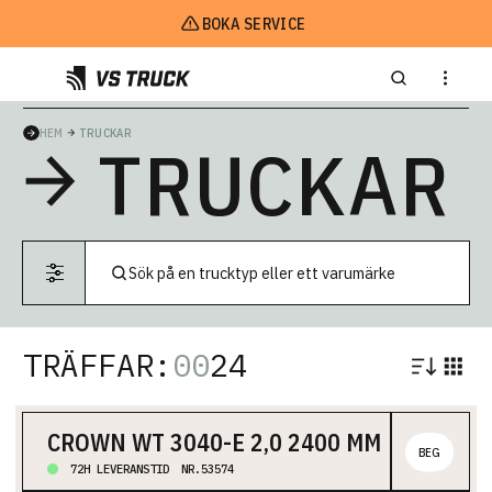
BOKA SERVICE
HEM
TRUCKAR
TRUCKAR
TRÄFFAR:
00
24
CROWN WT 3040-E 2,0 2400 MM
BEG
72H LEVERANSTID
NR.53574
Låglyftare är idealiska för snabb och enkel transport av