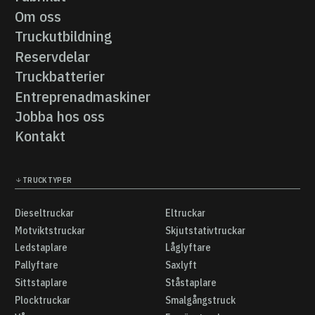
Fabrikat
Om oss
Om oss
Truckutbildning
Truckutbildning
Reservdelar
Reservdelar
Truckbatterier
Truckbatterier
Entreprenadmaskiner
Entreprenadmaskiner
Jobba hos oss
Jobba hos oss
Kontakt
Kontakt
TRUCKTYPER
Dieseltruckar
Eltruckar
Dieseltruckar
Eltruckar
Motviktstruckar
Skjutstativtruckar
Motviktstruckar
Skjutstativtruckar
Ledstaplare
Låglyftare
Ledstaplare
Låglyftare
Pallyftare
Saxlyft
Pallyftare
Saxlyft
Sittstaplare
Ståstaplare
Sittstaplare
Ståstaplare
Plocktruckar
Smalgångstruck