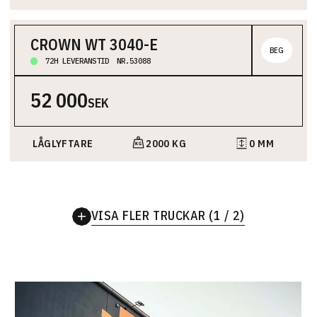
CROWN WT 3040-E
BEG
72H LEVERANSTID
NR.53088
Låglyftare är idealiska för snabb och enkel transport av
varor på golvnivå. De är smidiga i lager, butiker och trånga
52 000
utrymmen. Eldrivna modeller klarar uppförsbackar och
SEK
lutningar utan problem.
Truckens maximala lyftkapacitet.
Truckens lyfthöjd.
LÅGLYFTARE
2000 KG
0 MM
VISA FLER TRUCKAR (1 / 2)