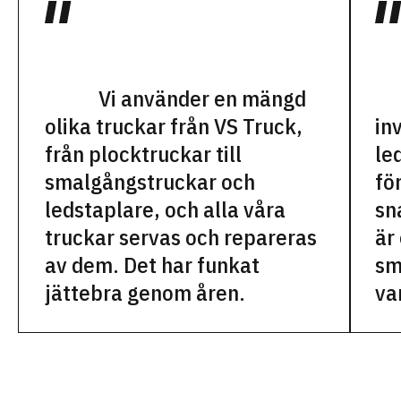
Vi använder en mängd
olika truckar från VS Truck,
in
från plocktruckar till
le
smalgångstruckar och
fö
ledstaplare, och alla våra
sn
truckar servas och repareras
är
av dem. Det har funkat
sm
jättebra genom åren.
va