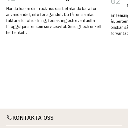
När du leasar din truck hos oss betalar du bara för
användandet, inte för ägandet. Du får en samlad
En leasin
faktura för utrustning, försäkring och eventuella
år, beroe
tilläggstjänster som serviceavtal. Smidigt och enkelt,
önskar, så
helt enkelt.
förvänta
KONTAKTA OSS