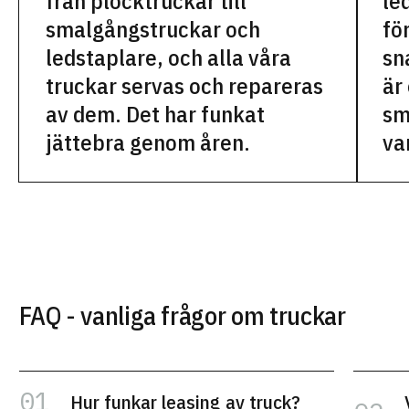
från plocktruckar till
le
smalgångstruckar och
fö
ledstaplare, och alla våra
sn
truckar servas och repareras
är
av dem. Det har funkat
sm
jättebra genom åren.
va
FAQ - vanliga frågor om truckar
Hur funkar leasing av truck?