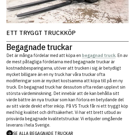
ETT TRYGGT TRUCKKÖP
Begagnade truckar
Det är många fördelar med att köpa en
begagnad truck
. En av
de mest påtagliga fördelarna med begagnade truckar är
kostnadsbesparingarna, utöver att trucken i sig är betydligt
mycket billigare än en ny truck har våra truckar ofta
modifieringar som är mycket kostsamma att köpa till på en ny
truck. En begagnad truck har dessutom ofta redan upplevt sin
största värdeminskning. Det innebär att de kan behålla sitt
värde bättre än nya truckar som kan förlora en betydande del
av sitt värde direkt efter inköp. På VS Truck får ni ett tryggt köp
med hög kvalitet och driftsäkerhet. Vi har ett brett utbud av
prisvärda begagnade kvalitetstruckar. Vi erbjuder omgående
leverans i hela Sverige.
SE ALLA BEGAGNADE TRUCKAR