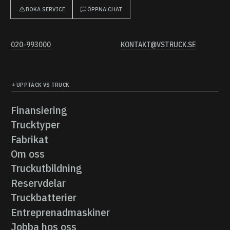
BOKA SERVICE
ÖPPNA CHAT
020-993000
KONTAKT@VSTRUCK.SE
UPPTÄCK VS TRUCK
Finansiering
Finansiering
Trucktyper
Trucktyper
Fabrikat
Fabrikat
Om oss
Om oss
Truckutbildning
Truckutbildning
Reservdelar
Reservdelar
Truckbatterier
Truckbatterier
Entreprenadmaskiner
Entreprenadmaskiner
Jobba hos oss