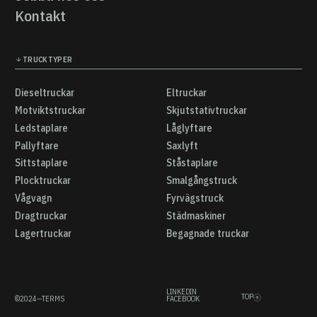
Jobba hos oss
Kontakt
Kontakt
TRUCKTYPER
Dieseltruckar
Eltruckar
Dieseltruckar
Eltruckar
Motviktstruckar
Skjutstativtruckar
Motviktstruckar
Skjutstativtruckar
Ledstaplare
Låglyftare
Ledstaplare
Låglyftare
Pallyftare
Saxlyft
Pallyftare
Saxlyft
Sittstaplare
Ståstaplare
Sittstaplare
Ståstaplare
Plocktruckar
Smalgångstruck
Plocktruckar
Smalgångstruck
Vågvagn
Fyrvägstruck
Vågvagn
Fyrvägstruck
Dragtruckar
Städmaskiner
Dragtruckar
Städmaskiner
Lagertruckar
Begagnade truckar
Lagertruckar
Begagnade truckar
LINKEDIN
TOP
©
2024
—
TERMS
FACEBOOK