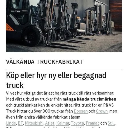
VÄLKÄNDA TRUCKFABRIKAT
Köp eller hyr ny eller begagnad
truck
Vi vet hur viktigt det är att ha rätt truck till rätt verksamhet.
Med vårt utbud av truckar från
många kända truckmärken
och truckfabrikat kan du enkelt hitta rätt truck för er. På VS
Truck hittar du över 300 truckar från
Doosan
och
Crown
, men
även från andra välkända fabrikat såsom
Linde
,
BT
,
Mitsubishi
,
Atlet
,
Kalmar
,
Toyota
,
Pramac
och
Still
.