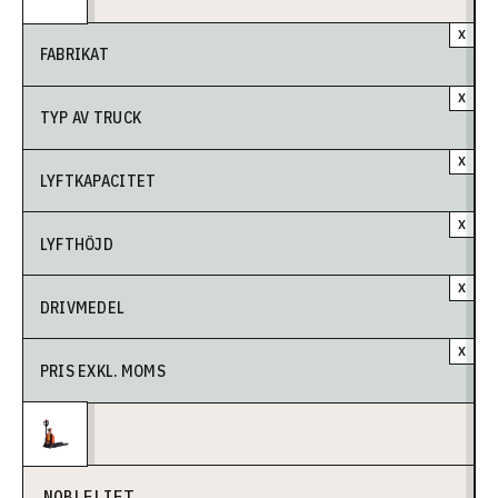
X
FABRIKAT
X
TYP AV TRUCK
X
LYFTKAPACITET
X
LYFTHÖJD
X
DRIVMEDEL
X
PRIS EXKL. MOMS
NOBLELIFT