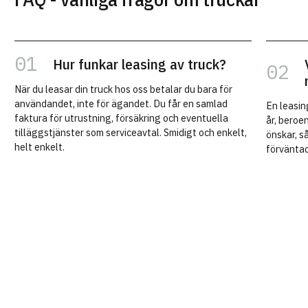
Hur funkar leasing av truck?
När du leasar din truck hos oss betalar du bara för
användandet, inte för ägandet. Du får en samlad
En leasin
faktura för utrustning, försäkring och eventuella
år, beroe
tilläggstjänster som serviceavtal. Smidigt och enkelt,
önskar, så
helt enkelt.
förvänta