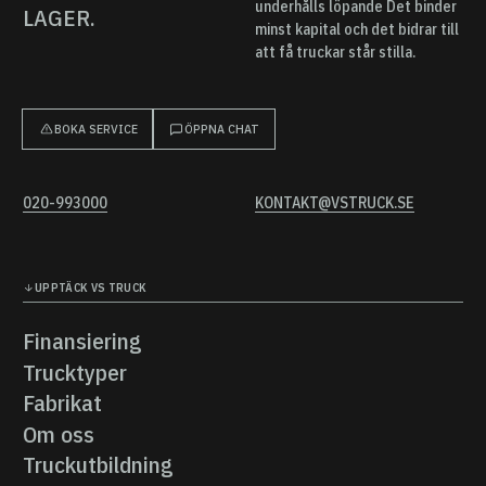
underhålls löpande Det binder
LAGER.
minst kapital och det bidrar till
att få truckar står stilla.
BOKA SERVICE
ÖPPNA CHAT
020-993000
KONTAKT@VSTRUCK.SE
UPPTÄCK VS TRUCK
Finansiering
Finansiering
Trucktyper
Trucktyper
Fabrikat
Fabrikat
Om oss
Om oss
Truckutbildning