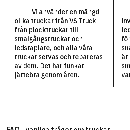
Vi använder en mängd
olika truckar från VS Truck,
in
från plocktruckar till
le
smalgångstruckar och
fö
ledstaplare, och alla våra
sn
truckar servas och repareras
är
av dem. Det har funkat
sm
jättebra genom åren.
va
FAQ - vanliga frågor om truckar