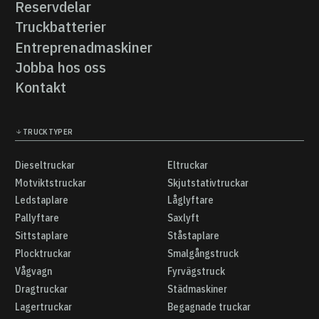
Truckutbildning
Reservdelar
Reservdelar
Truckbatterier
Truckbatterier
Entreprenadmaskiner
Entreprenadmaskiner
Jobba hos oss
Jobba hos oss
Kontakt
Kontakt
TRUCKTYPER
Dieseltruckar
Eltruckar
Dieseltruckar
Eltruckar
Motviktstruckar
Skjutstativtruckar
Motviktstruckar
Skjutstativtruckar
Ledstaplare
Låglyftare
Ledstaplare
Låglyftare
Pallyftare
Saxlyft
Pallyftare
Saxlyft
Sittstaplare
Ståstaplare
Sittstaplare
Ståstaplare
Plocktruckar
Smalgångstruck
Plocktruckar
Smalgångstruck
Vågvagn
Fyrvägstruck
Vågvagn
Fyrvägstruck
Dragtruckar
Städmaskiner
Dragtruckar
Städmaskiner
Lagertruckar
Begagnade truckar