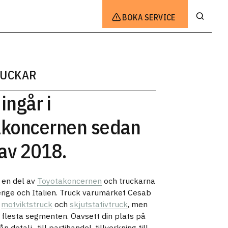
BOKA SERVICE
RUCKAR
ingår i
akoncernen sedan
 av 2018.
 en del av
Toyotakoncernen
och truckarna
verige och Italien. Truck varumärket Cesab
n
motviktstruck
och
skjutstativtruck
, men
ra flesta segmenten. Oavsett din plats på
 detalj- till partihandel, tillverkning till