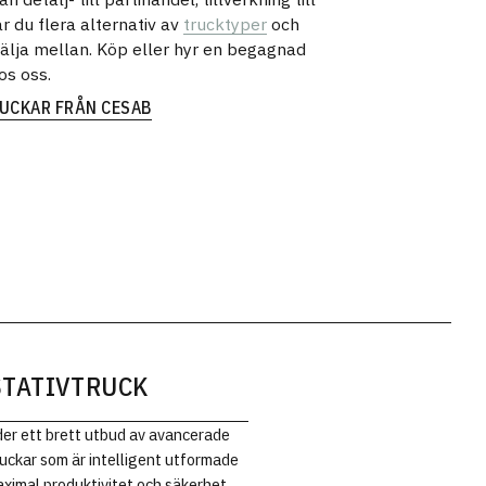
ar du flera alternativ av
trucktyper
och
välja mellan. Köp eller hyr en begagnad
os oss.
RUCKAR FRÅN CESAB
UTBUD
STATIVTRUCK
er ett brett utbud av avancerade
ruckar som är intelligent utformade
aximal produktivitet och säkerhet