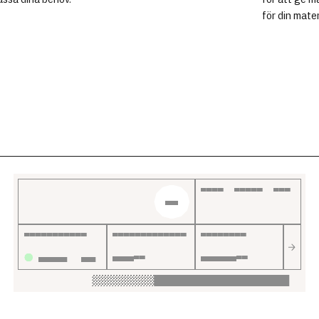
för din mate
PRIS EXCL. MOMS
NY
LEVERANSTID
LYFTKAPACITET
LYFTHÖJD
INOM 72H
400
KG
4.800
MM