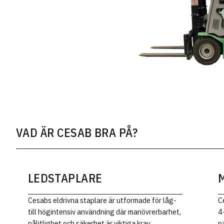
VAD ÄR CESAB BRA PÅ?
ELDRIVEN
LEDSTAPLARE
Cesabs eldrivna staplare är utformade för låg-
C
till högintensiv användning där manövrerbarhet,
4
pålitlighet och säkerhet är viktiga krav.
p