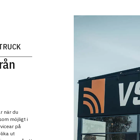
 TRUCK
från
ar när du
som möjligt i
rvicear på
lika ut