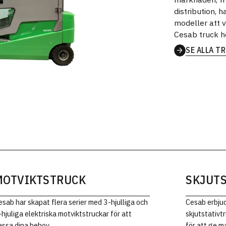
distribution, h
modeller att 
Cesab truck h
SE ALLA T
SERIER
MOTVIKTSTRUCK
SKJUT
esab har skapat flera serier med 3-hjulliga och
Cesab erbjud
-hjuliga elektriska motviktstruckar för att
skjutstativt
assa dina behov.
för att ge m