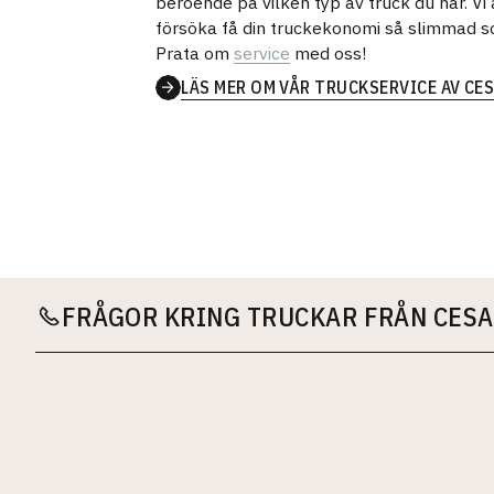
beroende på vilken typ av truck du har. Vi
försöka få din truckekonomi så slimmad s
Prata om
service
med oss!
LÄS MER OM VÅR TRUCKSERVICE AV CE
FRÅGOR KRING TRUCKAR FRÅN CESA