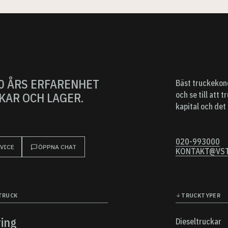
0 ÅRS ERFARENHET
Bäst truckekono
och se till att
KAR OCH LAGER.
kapital och det b
020-993000
VICE
ÖPPNA CHAT
KONTAKT@VST
TRUCK
TRUCKTYPER
ring
Dieseltruckar