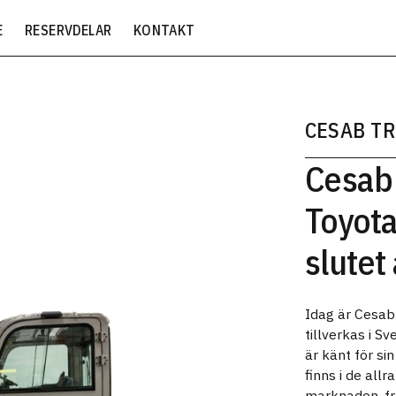
E
RESERVDELAR
KONTAKT
CESAB T
Cesab 
Toyot
slutet
Idag är Cesab
tillverkas i S
är känt för si
finns i de all
marknaden, från