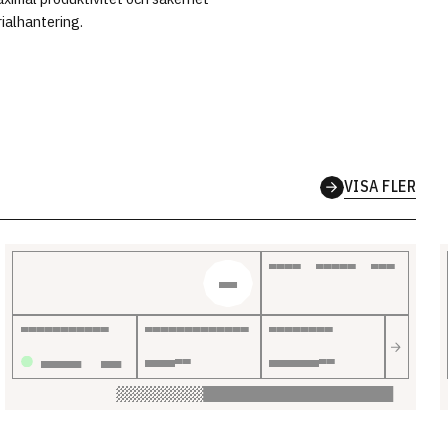
rialhantering.
VISA FLER
PRIS EXCL. MOMS
NY
LEVERANSTID
LYFTKAPACITET
LYFTHÖJD
INOM 72H
400
KG
4.800
MM