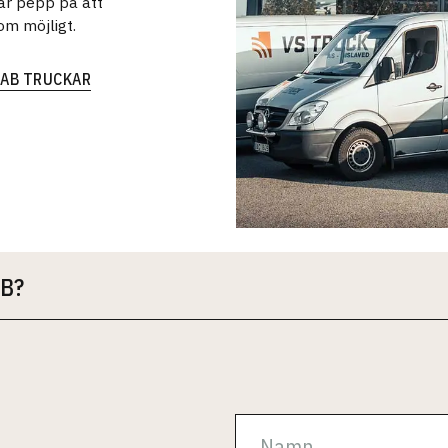
 är pepp på att
om möjligt.
SAB TRUCKAR
B?