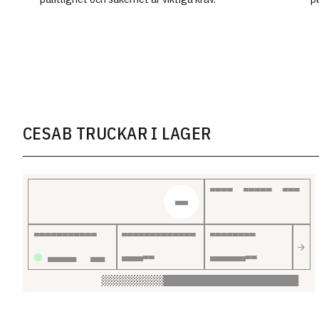
CESAB TRUCKAR I LAGER
PRIS EXCL. MOMS
NY
LEVERANSTID
LYFTKAPACITET
LYFTHÖJD
INOM 72H
400
KG
4.800
MM