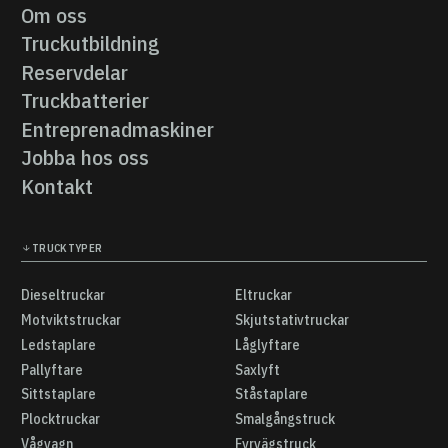
Fabrikat
Om oss
Om oss
Truckutbildning
Truckutbildning
Reservdelar
Reservdelar
Truckbatterier
Truckbatterier
Entreprenadmaskiner
Entreprenadmaskiner
Jobba hos oss
Jobba hos oss
Kontakt
Kontakt
TRUCKTYPER
Dieseltruckar
Eltruckar
Dieseltruckar
Eltruckar
Motviktstruckar
Skjutstativtruckar
Motviktstruckar
Skjutstativtruckar
Ledstaplare
Låglyftare
Ledstaplare
Låglyftare
Pallyftare
Saxlyft
Pallyftare
Saxlyft
Sittstaplare
Ståstaplare
Sittstaplare
Ståstaplare
Plocktruckar
Smalgångstruck
Plocktruckar
Smalgångstruck
Vågvagn
Fyrvägstruck