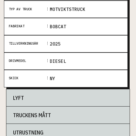
MOTVIKTSTRUCK
TYP AV TRUCK
BOBCAT
FABRIKAT
2025
TILLVERKNINGSÅR
DIESEL
DRIVMEDEL
NY
SKICK
LYFT
TRUCKENS MÅTT
25000
KG
LYFTKAPACITET
UTRUSTNING
NEJ
NEJ
FRILYFT
CONTAINERGÅENDE