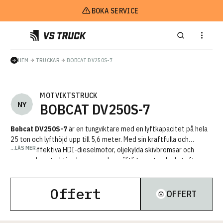
OFFERT
BOKA SERVICE
HEM
TRUCKAR
BOBCAT DV250S-7
MOTVIKTSTRUCK
NY
BOBCAT DV250S-7
Bobcat DV250S-7
är en tungviktare med en lyftkapacitet på hela
25 ton och lyfthöjd upp till 5,6 meter. Med sin kraftfulla och
bränsleeffektiva HDI-dieselmotor, oljekylda skivbromsar och
robusta konstruktion levererar den pålitlig prestanda dag efter
dag. Den bekväma ZEUS-hytten gör arbetet både smidigt och
säkert. Tack vare långa serviceintervall och slitstarka komponenter
Offert
erbjuder DV250S-7 marknadens lägsta TCO.
Bäst av allt? Din nya
OFFERT
Bobcat DV250S-7 kommer med en 5-årig garanti som följer
med trucken vid en vidareförsäljning.