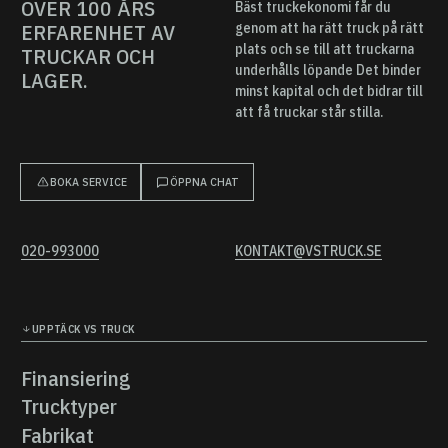
ÖVER 100 ÅRS
Bäst truckekonomi får du
ERFARENHET AV
genom att ha rätt truck på rätt
plats och se till att truckarna
TRUCKAR OCH
underhålls löpande Det binder
LAGER.
minst kapital och det bidrar till
att få truckar står stilla.
BOKA SERVICE
ÖPPNA CHAT
020-993000
KONTAKT@VSTRUCK.SE
UPPTÄCK VS TRUCK
Finansiering
Finansiering
Trucktyper
Trucktyper
Fabrikat