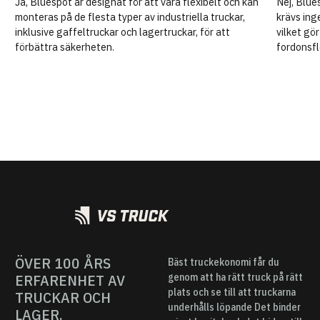
Ja, Bluespot är designat för att vara flexibelt och kan
Nej, Blue
monteras på de flesta typer av industriella truckar,
krävs ing
inklusive gaffeltruckar och lagertruckar, för att
vilket gör
förbättra säkerheten.
fordonsfl
ÖVER 100 ÅRS
Bäst truckekonomi får du
ERFARENHET AV
genom att ha rätt truck på rätt
plats och se till att truckarna
TRUCKAR OCH
underhålls löpande Det binder
LAGER.