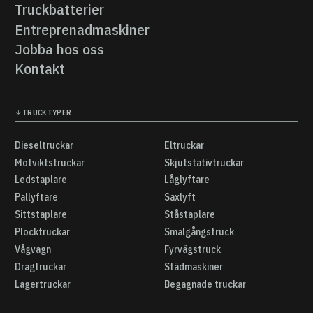
Reservdelar
Truckbatterier
Truckbatterier
Entreprenadmaskiner
Entreprenadmaskiner
Jobba hos oss
Jobba hos oss
Kontakt
Kontakt
TRUCKTYPER
Dieseltruckar
Eltruckar
Dieseltruckar
Eltruckar
Motviktstruckar
Skjutstativtruckar
Motviktstruckar
Skjutstativtruckar
Ledstaplare
Låglyftare
Ledstaplare
Låglyftare
Pallyftare
Saxlyft
Pallyftare
Saxlyft
Sittstaplare
Ståstaplare
Sittstaplare
Ståstaplare
Plocktruckar
Smalgångstruck
Plocktruckar
Smalgångstruck
Vågvagn
Fyrvägstruck
Vågvagn
Fyrvägstruck
Dragtruckar
Städmaskiner
Dragtruckar
Städmaskiner
Lagertruckar
Begagnade truckar
Lagertruckar
Begagnade truckar