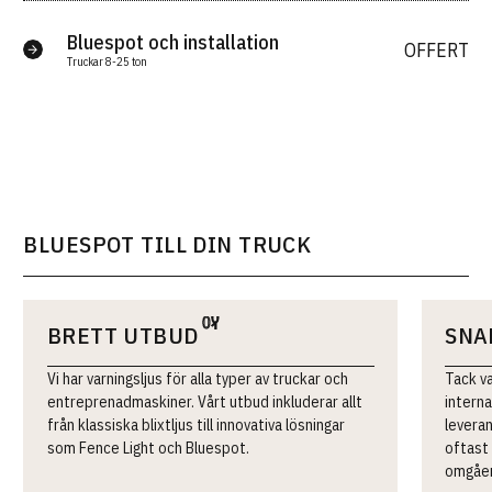
Bluespot och installation
OFFERT
Truckar 8-25 ton
BLUESPOT TILL DIN TRUCK
BRETT UTBUD
SNA
Vi har varningsljus för alla typer av truckar och
Tack v
entreprenadmaskiner. Vårt utbud inkluderar allt
interna
från klassiska blixtljus till innovativa lösningar
leveran
som Fence Light och Bluespot.
oftast 
omgåen