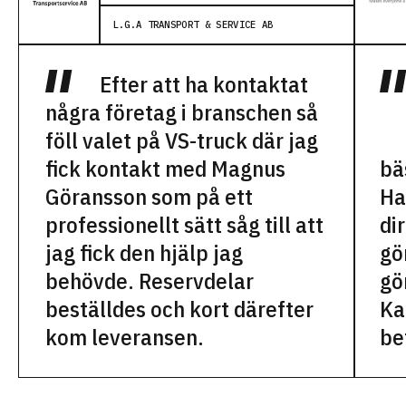
L.G.A TRANSPORT & SERVICE AB
Efter att ha kontaktat
några företag i branschen så
föll valet på VS-truck där jag
fick kontakt med Magnus
bä
Göransson som på ett
Ha
professionellt sätt såg till att
di
jag fick den hjälp jag
gö
behövde. Reservdelar
gö
beställdes och kort därefter
Ka
kom leveransen.
be