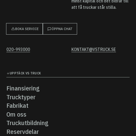
minst kapital och det bidrar till
att få truckar står stilla.
BOKA SERVICE
ÖPPNA CHAT
020-993000
KONTAKT@VSTRUCK.SE
UPPTÄCK VS TRUCK
Finansiering
Finansiering
Trucktyper
Trucktyper
Fabrikat
Fabrikat
Om oss
Om oss
Truckutbildning
Truckutbildning
Reservdelar