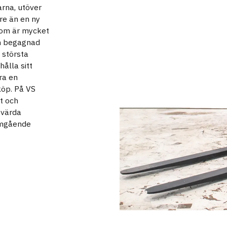
rna, utöver
are än en ny
 som är mycket
En begagnad
 största
ålla sitt
ra en
köp. På VS
t och
svärda
omgående