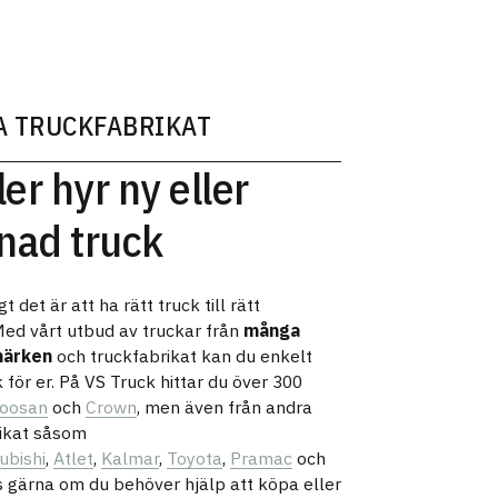
A TRUCKFABRIKAT
ler hyr ny eller
nad truck
gt det är att ha rätt truck till rätt
ed vårt utbud av truckar från
många
märken
och truckfabrikat kan du enkelt
k för er. På VS Truck hittar du över 300
oosan
och
Crown
, men även från andra
ikat såsom
ubishi
,
Atlet
,
Kalmar
,
Toyota
,
Pramac
och
s gärna om du behöver hjälp att köpa eller