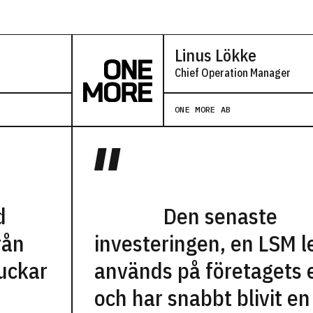
Linus Lökke
Chief Operation Manager
ONE MORE AB
d
Den senaste
rån
investeringen, en LSM l
ruckar
används på företagets 
a
och har snabbt blivit en 