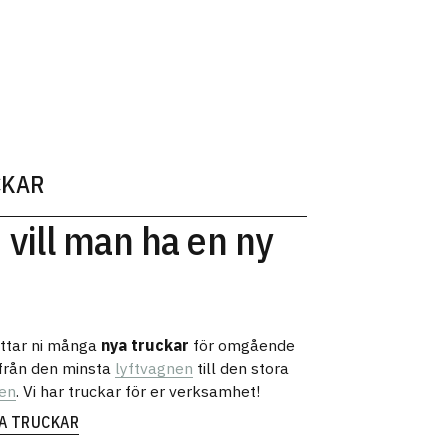
CKAR
 vill man ha en ny
ittar ni många
nya truckar
för omgående
 från den minsta
lyftvagnen
till den stora
en
. Vi har truckar för er verksamhet!
YA TRUCKAR