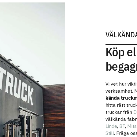
VÄLKÄND
Köp el
begag
Vi vet hur vikti
verksamhet. M
kända truck
hitta rätt truc
truckar från
D
välkända fabr
Linde
,
BT
,
Mits
Still
. Fråga os