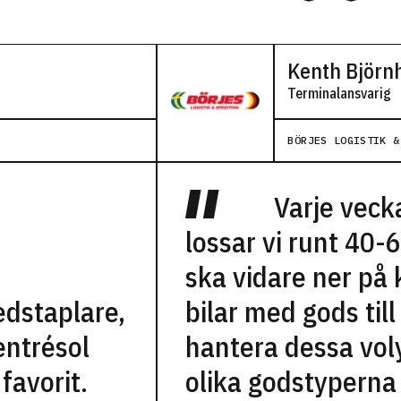
Kenth Björn
Terminalansvarig
BÖRJES LOGISTIK &
Varje veck
lossar vi runt 40-
ska vidare ner på
edstaplare,
bilar med gods till
entrésol
hantera dessa vol
favorit.
olika godstyperna