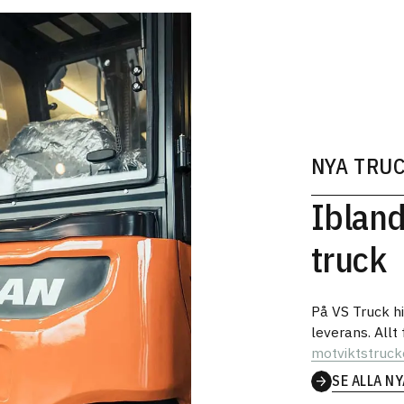
NYA TRU
Ibland
truck
På VS Truck h
leverans. Allt
motviktstruck
SE ALLA N