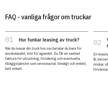
FAQ - vanliga frågor om truckar
Hur funkar leasing av truck?
När du leasar din truck hos oss betalar du bara för
användandet, inte för ägandet. Du får en samlad
En leasin
faktura för utrustning, försäkring och eventuella
år, beroe
tilläggstjänster som serviceavtal. Smidigt och enkelt,
önskar, så
helt enkelt.
förvänta