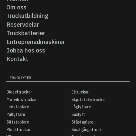
Fabrikat
Om oss
Om oss
Truckutbildning
Truckutbildning
Reservdelar
Reservdelar
Truckbatterier
Truckbatterier
Entreprenadmaskiner
Entreprenadmaskiner
Jobba hos oss
Jobba hos oss
Kontakt
Kontakt
TRUCKTYPER
Dieseltruckar
Eltruckar
Dieseltruckar
Eltruckar
Motviktstruckar
Skjutstativtruckar
Motviktstruckar
Skjutstativtruckar
Ledstaplare
Låglyftare
Ledstaplare
Låglyftare
Pallyftare
Saxlyft
Pallyftare
Saxlyft
Sittstaplare
Ståstaplare
Sittstaplare
Ståstaplare
Plocktruckar
Smalgångstruck