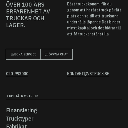
ÖVER 100 ÅRS
Bäst truckekonomi får du
ERFARENHET AV
genom att ha rätt truck på rätt
plats och se till att truckarna
TRUCKAR OCH
underhålls löpande Det binder
LAGER.
minst kapital och det bidrar till
att få truckar står stilla.
BOKA SERVICE
ÖPPNA CHAT
020-993000
KONTAKT@VSTRUCK.SE
UPPTÄCK VS TRUCK
Finansiering
Finansiering
Trucktyper
Trucktyper
Fabrikat