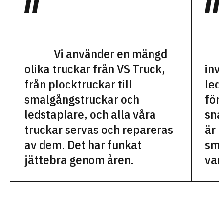
Vi använder en mängd
olika truckar från VS Truck,
in
från plocktruckar till
le
smalgångstruckar och
fö
ledstaplare, och alla våra
sn
truckar servas och repareras
är
av dem. Det har funkat
sm
jättebra genom åren.
va